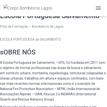
A
Escola Portuguesa Salvamento
L
T
E
Polo de Formação – Bombeiros de Lagos
R
N
A
ESCOLA PORTUGUESA de SALVAMENTO
R
A
sOBRE NÓS
N
A
V
A Escola Portuguesa de Salvamento – EPS, foi fundada em 2011 com
E
o objetivo de formar profissionais nas áreas de busca e salvamento
G
em contexto urbano, montanha, espeleologia, estruturas colapsadas e
A
cheias urbanas, trabalhos em altura e espaços confinados, com base
Ç
nas mais recentes normas internacionais como é o exemplo da
Ã
National Fire Protection Association – NFPA, União Internacional de
O
Associações Alpinas – UIAA, Rescue 3 e INSARAG (International
Search and Rescue Advisory Group).